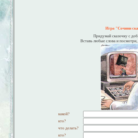
Игра "Сочини ска
Придумай сказочку с до
Вставь любые слова и посмотри, 
какой?
кто?
что делать?
кто?